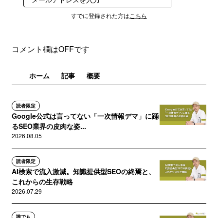
すでに登録された方は
こちら
コメント欄はOFFです
ホーム
記事
概要
読者限定
Google公式は言ってない「一次情報デマ」に踊
るSEO業界の皮肉な姿...
2026.08.05
読者限定
AI検索で流入激減。知識提供型SEOの終焉と、
これからの生存戦略
2026.07.29
誰でも