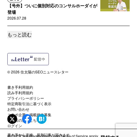
【号外】ついに個別対応のコンサルホーダイが
登場
2026.07.28
もっと読む
読者限定
Googleが発表したAI検索最適化ガイドは核心が
伏せられている
2026.07.22
読者限定
© 2026 住太陽のSEOニュースレター
AIの情報はなぜ退屈？僕たちの脳が求める「疑
似体験」を提供しよう
書き手利用規約
2026.07.15
読み手利用規約
プライバシーポリシー
特定商取引法に基づく表示
読者限定
お問い合わせ
人を相手に「対策」は不遜 SEOの裏に潜む信用
コラボ企業・掲載媒体募集
のリスクを回避する
代理店の方はこちら
2026.07.08
ログイン
書き手から直接、最新記事が届きます。
reCAPTCHA
Privacy Policy
and
Terms of Service
apply.