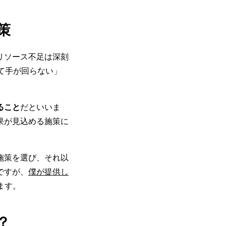
策
リソース不足は深刻
て手が回らない」
ること
だといいま
果が見込める施策に
施策を選び、それ以
ですが、
僕が提供し
ます。
？