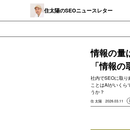
住太陽のSEOニュースレター
情報の量
「情報の
社内でSEOに取
ことはAIがいく
うか？
住 太陽
2026.03.11